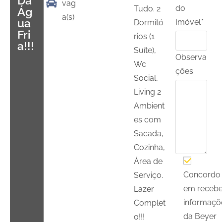
Da
vag
do
Tudo. 2
Ág
a(s)
Ua
Imóvel
*
Dormitó
Fri
rios (1
A!!!
Suíte),
Observa
Wc
ções
Social,
Living 2
Ambient
es com
Sacada,
Cozinha,
Área de
Concordo
Serviço.
em recebe
Lazer
informaçõ
Complet
da Beyer
o!!!