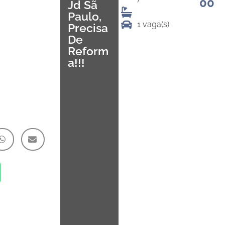
00
Jd Sã
Paulo,
1 vaga(s)
Precisa
De
Reform
A!!!