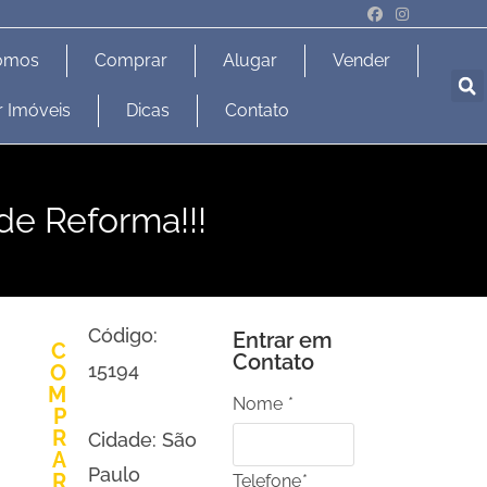
omos
Comprar
Alugar
Vender
r Imóveis
Dicas
Contato
de Reforma!!!
Código:
Entrar em
C
Contato
15194
O
M
Nome
*
P
R
Cidade: São
A
Paulo
R
Telefone
*