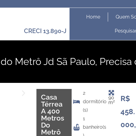
Home
Quem S
CRECI 13.890-J
Pesquisa
do Metrô Jd Sã Paulo, Precisa 
2
Casa
R$
90
dormitório
2
m
Térrea
A 400
(s)
458.
Metros
1
000,
Do
banheiro(s
Metrô
)