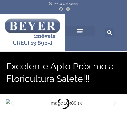
+55 11 2973.1000
Quem Somos
Pesquisar Imóveis
CRECI 13.890-J
Excelente Apto Próximo a
Floricultura Salete!!!