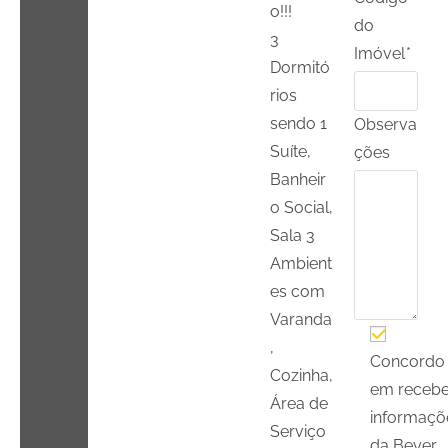
o!!!
do
3
Imóvel
*
Dormitó
rios
sendo 1
Observa
Suíte,
ções
Banheir
o Social,
Sala 3
Ambient
es com
Varanda
,
Concordo
Cozinha,
em recebe
Área de
informaçõ
Serviço
da Beyer