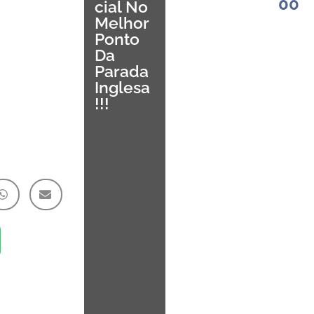
00
Cial No
Melhor
Ponto
Da
Parada
Inglesa
!!!