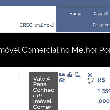
Home
Quem S
CRECI 13.890-J
Pesquisa
Imóvel Comercial no Melhor Pon
Vale A
R$
147
2
m
Pena
Conhec
1.35
Er!!!
.000
Imóvel
Comer