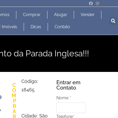
omos
Comprar
Alugar
Vender
r Imóveis
Dicas
Contato
to da Parada Inglesa!!!
Código:
Entrar em
C
Contato
18465
O
M
0
Nome
*
P
R
,
A
Cidade: São
R
Telefone
*