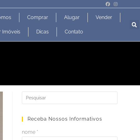
omos
Comprar
Alugar
Vender
r Imóveis
Dicas
Contato
Receba Nossos Informativos
nome *