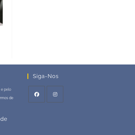
Siga-Nos
 e pelo
rmos de
ade