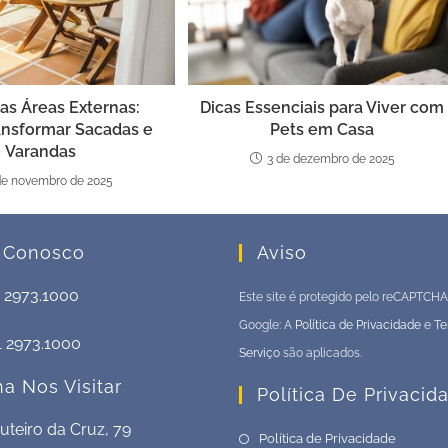
s Áreas Externas:
Dicas Essenciais para Viver com
nsformar Sacadas e
Pets em Casa
Varandas
3 de dezembro de 2025
de novembro de 2025
 Conosco
Aviso
1 2973.1000
Este site é protegido pelo reCAPTCHA
Google: A
Política de Privacidade
e
Te
1 2973.1000
Serviço
são aplicados.
a Nos Visitar
Política De Privacid
teiro da Cruz, 79
Política de Privacidade