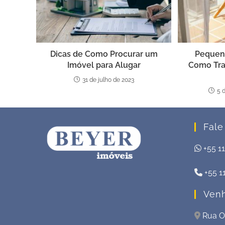
Dicas de Como Procurar um
Pequena
Imóvel para Alugar
Como Tra
31 de julho de 2023
5 
Fale
+55 1
+55 1
Venh
Rua Ou