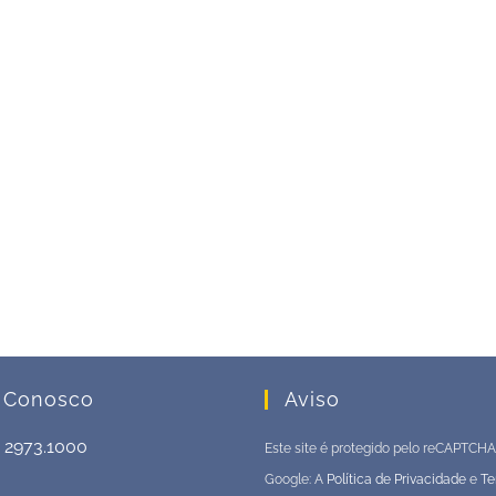
 Conosco
Aviso
1 2973.1000
Este site é protegido pelo reCAPTCHA
Google: A
Política de Privacidade
e
Te